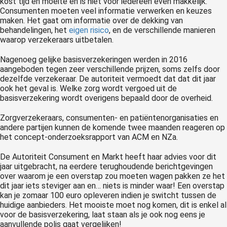
kost tijd en moeite en is niet voor iedereen even makkelijk.
Consumenten moeten veel informatie verwerken en keuzes
maken. Het gaat om informatie over de dekking van
behandelingen, het
eigen risico
, en de verschillende manieren
waarop verzekeraars uitbetalen.
Nagenoeg gelijke basisverzekeringen werden in 2016
aangeboden tegen zeer verschillende prijzen, soms zelfs door
dezelfde verzekeraar. De autoriteit vermoedt dat dat dit jaar
ook het geval is. Welke zorg wordt vergoed uit de
basisverzekering wordt overigens bepaald door de overheid.
Zorgverzekeraars, consumenten- en patiëntenorganisaties en
andere partijen kunnen de komende twee maanden reageren op
het concept-onderzoeksrapport van ACM en NZa.
De Autoriteit Consument en Markt heeft haar advies voor dit
jaar uitgebracht, na eerdere terughoudende berichtgevingen
over waarom je een overstap zou moeten wagen pakken ze het
dit jaar iets steviger aan en… niets is minder waar! Een overstap
kan je zomaar 100 euro opleveren indien je switcht tussen de
huidige aanbieders. Het mooiste moet nog komen, dit is enkel al
voor de basisverzekering, laat staan als je ook nog eens je
aanvullende polis gaat vergelijken!